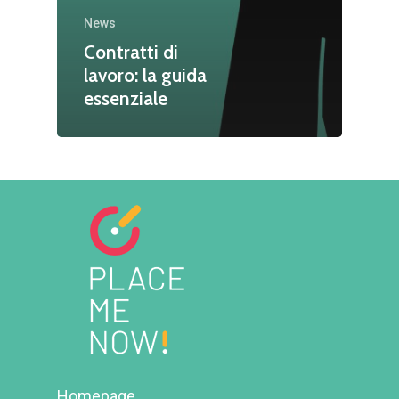
News
Contratti di
lavoro: la guida
essenziale
Homepage