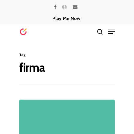
Skip
facebook
instagram
email
to
Play Me Now!
Close
main
Menu
Menu
content
search
Tag
firma