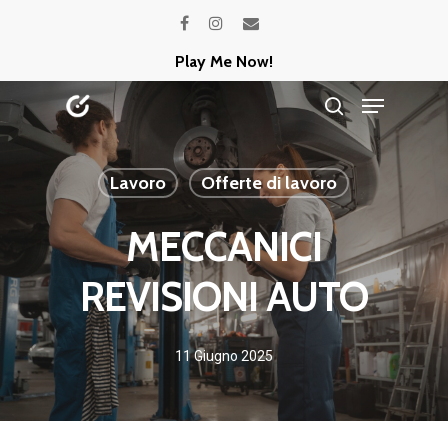
Skip
facebook
instagram
email
to
Play Me Now!
Close
main
Menu
Menu
content
search
Lavoro
Offerte di lavoro
MECCANICI
REVISIONI AUTO
11 Giugno 2025