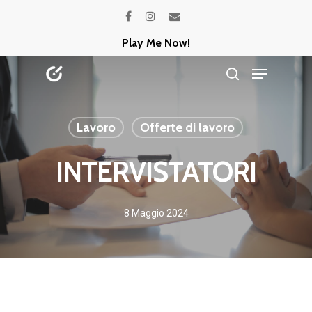
Skip
facebook
instagram
email
to
Play Me Now!
Close
main
Menu
Menu
content
search
Lavoro
Offerte di lavoro
INTERVISTATORI
8 Maggio 2024